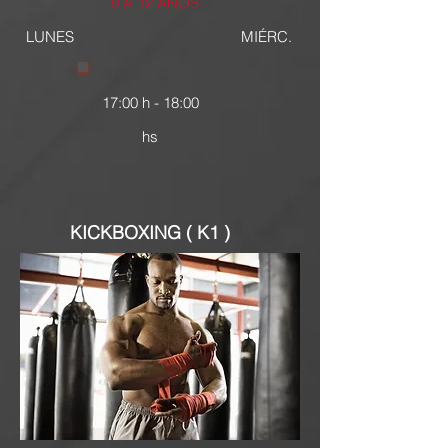
9 A 12 AÑOS
LUNES
MIÉRC.
17:00 h - 18:00
hs
KICKBOXING ( K1 )