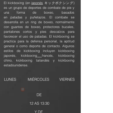
El kickboxing (en
japonés
キックボクシング)
es un grupo de
deportes de combate
de pie y
una forma de
boxeo
, basados
en
patadas
y
puñetazos
. El combate se
desarrolla en un ring de boxeo, normalmente
con
g
uantes de boxeo
, protectores bucales,
pantalones cortos y pies descalzos para
favorecer el uso de patadas. El kickboxing se
practica para la
defensa personal
, la aptitud
general o como deporte de contacto.​ Algunos
estilos de kickboxing incluyen kickboxing
japonés,
kickboxing
francés
,
kickboxing
chino
,
kickboxing tailandés
y kickboxing
estadounidense.
LUNES
MIÉRCOLES
VIERNES
DE
12 AS 13:30
Y DE